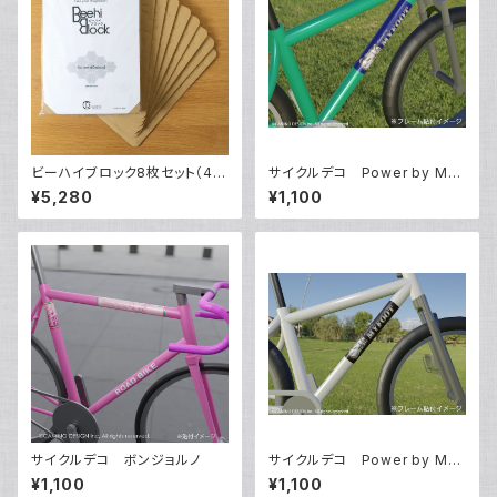
ビーハイブロック8枚セット（40
サイクルデコ Power by MyF
ピース）
oot【ブルー】
¥5,280
¥1,100
サイクルデコ ボンジョルノ
サイクルデコ Power by MyF
oot【ブラック】
¥1,100
¥1,100