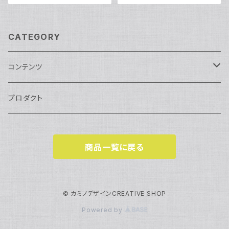
CATEGORY
コンテンツ
サイクルデコ
プロダクト
スポーツ
商品一覧に戻る
レガシー
ライフスタイル
© カミノデザインCREATIVE SHOP
Powered by
テクノ