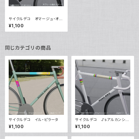
サイクルデコ オマージュ・オ・
クロモリ【ブラック】
¥1,100
同じカテゴリの商品
サイクルデコ イル・ピラータ
サイクルデコ J'sアルカンシェ
ル
¥1,100
¥1,100