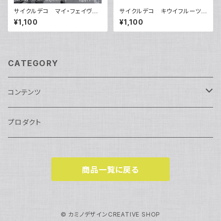
サイクルデコ マイ・フェイヴァ
サイクルデコ キウイフルーツサ
リット
ンドイッチ
¥1,100
¥1,100
CATEGORY
コンテンツ
サイクルデコ
プロダクト
スポーツ
商品一覧に戻る
レガシー
ライフスタイル
© カミノデザインCREATIVE SHOP